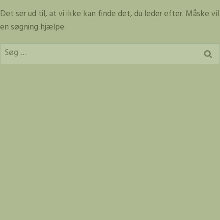
Fortsæt
Det ser ud til, at vi ikke kan finde det, du leder efter. Måske vil
til
en søgning hjælpe.
indhold
Søg
efter: