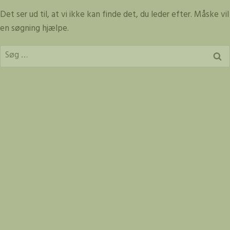
Fortsæt
Det ser ud til, at vi ikke kan finde det, du leder efter. Måske vil
til
en søgning hjælpe.
indhold
Søg
efter: