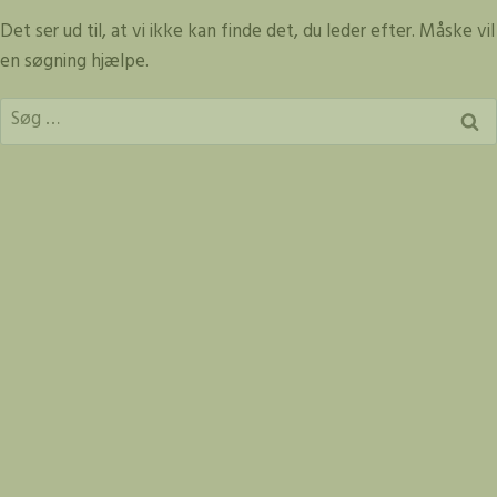
Fortsæt
Det ser ud til, at vi ikke kan finde det, du leder efter. Måske vil
til
en søgning hjælpe.
indhold
Søg
efter: