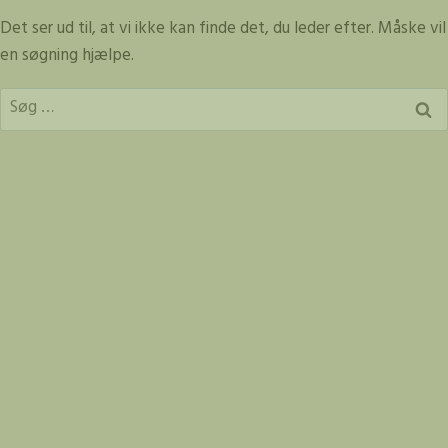
Fortsæt
Det ser ud til, at vi ikke kan finde det, du leder efter. Måske vil
til
en søgning hjælpe.
indhold
Søg
efter: