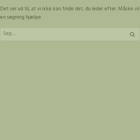
Fortsæt
Det ser ud til, at vi ikke kan finde det, du leder efter. Måske vil
til
en søgning hjælpe.
indhold
Søg
efter: