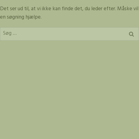
Fortsæt
Det ser ud til, at vi ikke kan finde det, du leder efter. Måske vil
til
en søgning hjælpe.
indhold
Søg
efter: