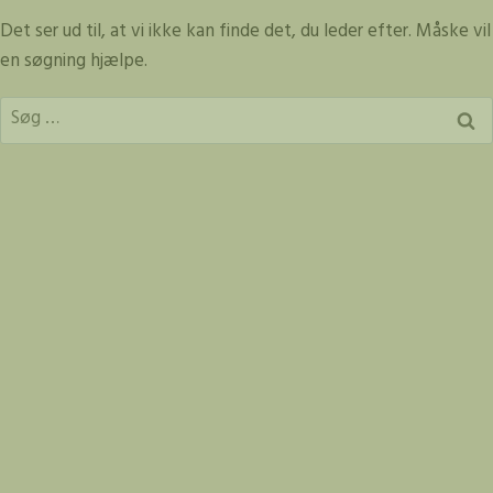
Fortsæt
Det ser ud til, at vi ikke kan finde det, du leder efter. Måske vil
til
en søgning hjælpe.
indhold
Søg
efter: