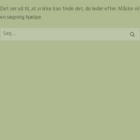
Fortsæt
Det ser ud til, at vi ikke kan finde det, du leder efter. Måske vil
til
en søgning hjælpe.
indhold
Søg
efter: