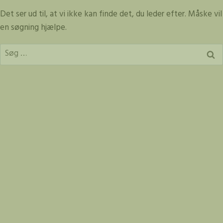
Fortsæt
Det ser ud til, at vi ikke kan finde det, du leder efter. Måske vil
til
en søgning hjælpe.
indhold
Søg
efter: