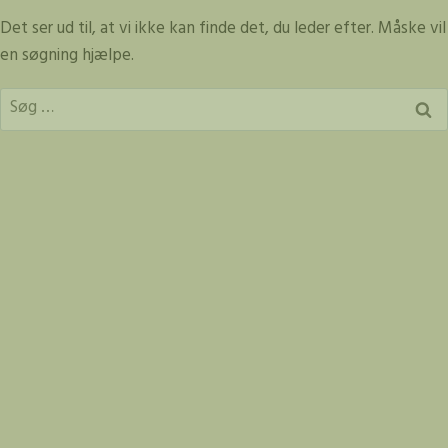
Fortsæt
Det ser ud til, at vi ikke kan finde det, du leder efter. Måske vil
til
en søgning hjælpe.
indhold
Søg
efter: