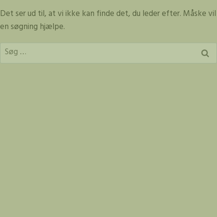
Fortsæt
Det ser ud til, at vi ikke kan finde det, du leder efter. Måske vil
til
en søgning hjælpe.
indhold
Søg
efter: