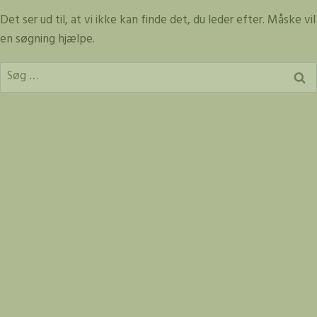
Fortsæt
Det ser ud til, at vi ikke kan finde det, du leder efter. Måske vil
til
en søgning hjælpe.
indhold
Søg
efter: