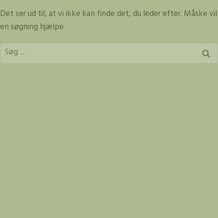
Fortsæt
Det ser ud til, at vi ikke kan finde det, du leder efter. Måske vil
til
en søgning hjælpe.
indhold
Søg
efter: