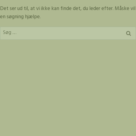
Fortsæt
Det ser ud til, at vi ikke kan finde det, du leder efter. Måske vil
til
en søgning hjælpe.
indhold
Søg
efter: