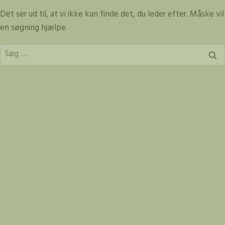
Fortsæt
Det ser ud til, at vi ikke kan finde det, du leder efter. Måske vil
til
en søgning hjælpe.
indhold
Søg
efter: