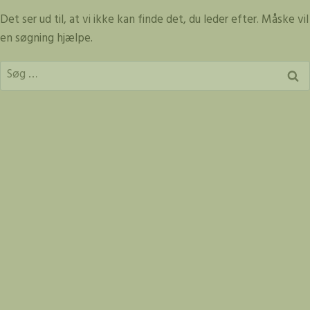
Fortsæt
Det ser ud til, at vi ikke kan finde det, du leder efter. Måske vil
til
en søgning hjælpe.
indhold
Søg
efter: