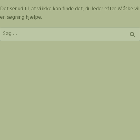
Fortsæt
Det ser ud til, at vi ikke kan finde det, du leder efter. Måske vil
til
en søgning hjælpe.
indhold
Søg
efter: