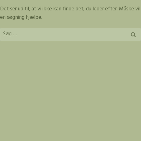
Fortsæt
Det ser ud til, at vi ikke kan finde det, du leder efter. Måske vil
til
en søgning hjælpe.
indhold
Søg
efter: